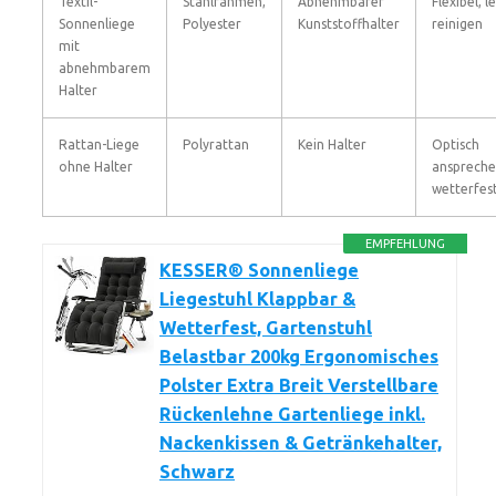
Textil-
Stahlrahmen,
Abnehmbarer
Flexibel, l
Sonnenliege
Polyester
Kunststoffhalter
reinigen
mit
abnehmbarem
Halter
Rattan-Liege
Polyrattan
Kein Halter
Optisch
ohne Halter
anspreche
wetterfes
EMPFEHLUNG
KESSER® Sonnenliege
Liegestuhl Klappbar &
Wetterfest, Gartenstuhl
Belastbar 200kg Ergonomisches
Polster Extra Breit Verstellbare
Rückenlehne Gartenliege inkl.
Nackenkissen & Getränkehalter,
Schwarz