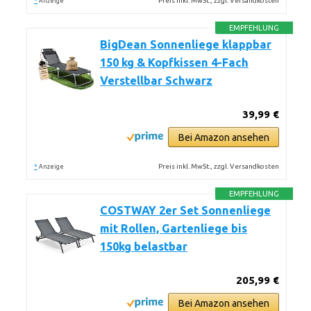
*
Preis inkl. MwSt., zzgl. Versandkosten
Anzeige
EMPFEHLUNG
BigDean Sonnenliege klappbar
150 kg & Kopfkissen 4-Fach
Verstellbar Schwarz
39,99 €
Bei Amazon ansehen
*
Preis inkl. MwSt., zzgl. Versandkosten
Anzeige
EMPFEHLUNG
COSTWAY 2er Set Sonnenliege
mit Rollen, Gartenliege bis
150kg belastbar
205,99 €
Bei Amazon ansehen