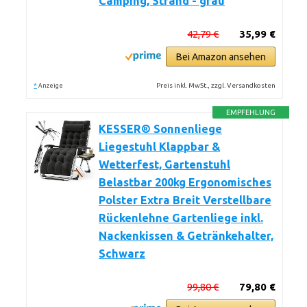
Camping, Strand - grau
42,79 €
35,99 €
Bei Amazon ansehen
*
Preis inkl. MwSt., zzgl. Versandkosten
Anzeige
EMPFEHLUNG
KESSER® Sonnenliege
Liegestuhl Klappbar &
Wetterfest, Gartenstuhl
Belastbar 200kg Ergonomisches
Polster Extra Breit Verstellbare
Rückenlehne Gartenliege inkl.
Nackenkissen & Getränkehalter,
Schwarz
99,80 €
79,80 €