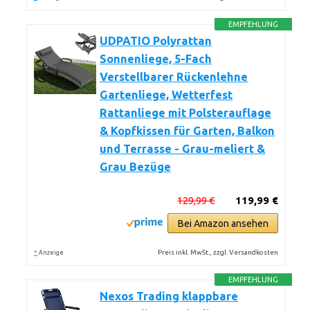
EMPFEHLUNG
UDPATIO Polyrattan
Sonnenliege, 5-Fach
Verstellbarer Rückenlehne
Gartenliege, Wetterfest
Rattanliege mit Polsterauflage
& Kopfkissen für Garten, Balkon
und Terrasse - Grau-meliert &
Grau Bezüge
129,99 €
119,99 €
Bei Amazon ansehen
*
Preis inkl. MwSt., zzgl. Versandkosten
Anzeige
EMPFEHLUNG
Nexos Trading klappbare