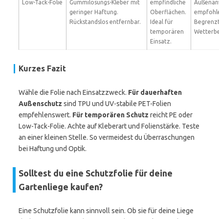
Low-Tack-Folie
Gummilösungs-Kleber mit
empfindliche
Außenan
geringer Haftung.
Oberflächen.
empfohl
Rückstandslos entfernbar.
Ideal für
Begrenz
temporären
Wetterbe
Einsatz.
Kurzes Fazit
Wähle die Folie nach Einsatzzweck.
Für dauerhaften
Außenschutz
sind TPU und UV-stabile PET-Folien
empfehlenswert.
Für temporären Schutz
reicht PE oder
Low-Tack-Folie. Achte auf Kleberart und Folienstärke. Teste
an einer kleinen Stelle. So vermeidest du Überraschungen
bei Haftung und Optik.
Solltest du eine Schutzfolie für deine
Gartenliege kaufen?
Eine Schutzfolie kann sinnvoll sein. Ob sie für deine Liege