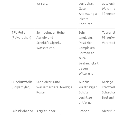
variiert.
verfügbar.
ausbleic
Gute
Weichma
Anpassung an
können m
leichte
Konturen.
TPU-Folie
Sehr dehnbar. Hohe
Sehr
Teurer a
(Polyurethan)
Abrieb- und
langlebig.
PE. Aufw
Schnittfestigkeit.
Passt sich
Verarbei
Wasserdicht.
komplexen
Formen an.
Gute
Beständigkeit
gegen
Witterung.
PE-Schutzfolie
Sehr leicht. Gute
Gut für
Geringe
(Polyethylen)
Wasserbarriere. Niedrige
kurzfristigen
Kratzfest
Kosten.
Schutz.
Schlecht
Leicht zu
Beständi
entfernen.
Selbstklebende
Acrylat- oder
Schont
Nicht fü