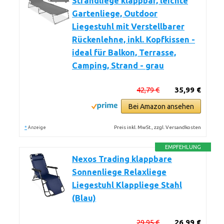
Strandliege klappbar, leichte
Gartenliege, Outdoor
Liegestuhl mit Verstellbarer
Rückenlehne, inkl. Kopfkissen -
ideal für Balkon, Terrasse,
Camping, Strand - grau
42,79 €
35,99 €
Bei Amazon ansehen
*
Preis inkl. MwSt., zzgl. Versandkosten
Anzeige
EMPFEHLUNG
Nexos Trading klappbare
Sonnenliege Relaxliege
Liegestuhl Klappliege Stahl
(Blau)
29,95 €
26,99 €