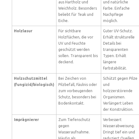
aus Hartholz und
und natürliche
Weichholz. Besonders
Farbe. Einfache
beliebt für Teak und
Nachpflege
Eiche.
möglich.
Holzlasur
Für sichtbare
Guter UV-Schutz.
Holzflächen, die vor
Erhält strukturelle
UV und Feuchte
Details bei
geschützt werden
transparenten
sollen. Transparent bis
Typen. Erhält
deckend.
längere
Farbstabilität.
Holzschutzmittel
Bei Zeichen von
Schützt gegen Pilze
(fungizid/biologisch)
Pilzbefall, Fäulnis oder
und
zum vorbeugenden
holzzerstörende
Schutz, besonders bei
Organismen.
Bodenkontakt.
Verlängert Leben
der Konstruktion.
Imprägnierer
Zum Tiefenschutz
Verbessert
gegen
Wasserabweisung.
Wasseraufnahme.
Dringt tief ein und
Häufig als
reduziert Quellen