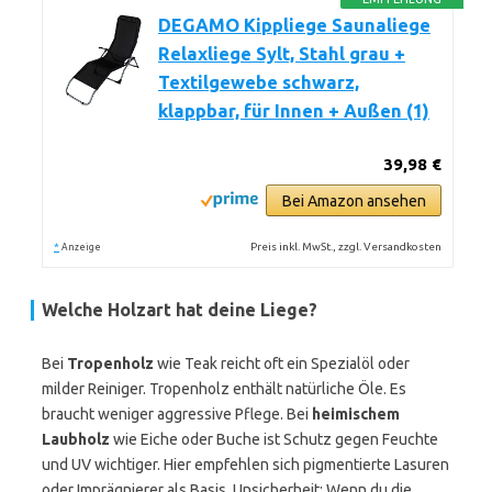
DEGAMO Kippliege Saunaliege
Relaxliege Sylt, Stahl grau +
Textilgewebe schwarz,
klappbar, für Innen + Außen (1)
39,98 €
Bei Amazon ansehen
*
Preis inkl. MwSt., zzgl. Versandkosten
Anzeige
Welche Holzart hat deine Liege?
Bei
Tropenholz
wie Teak reicht oft ein Spezialöl oder
milder Reiniger. Tropenholz enthält natürliche Öle. Es
braucht weniger aggressive Pflege. Bei
heimischem
Laubholz
wie Eiche oder Buche ist Schutz gegen Feuchte
und UV wichtiger. Hier empfehlen sich pigmentierte Lasuren
oder Imprägnierer als Basis. Unsicherheit: Wenn du die