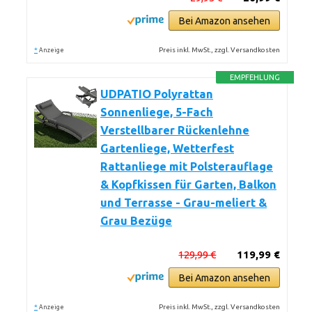
Bei Amazon ansehen
*
Preis inkl. MwSt., zzgl. Versandkosten
Anzeige
EMPFEHLUNG
UDPATIO Polyrattan
Sonnenliege, 5-Fach
Verstellbarer Rückenlehne
Gartenliege, Wetterfest
Rattanliege mit Polsterauflage
& Kopfkissen für Garten, Balkon
und Terrasse - Grau-meliert &
Grau Bezüge
129,99 €
119,99 €
Bei Amazon ansehen
*
Preis inkl. MwSt., zzgl. Versandkosten
Anzeige