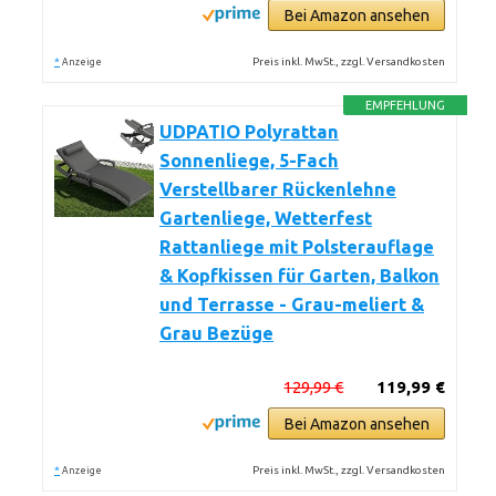
Bei Amazon ansehen
*
Preis inkl. MwSt., zzgl. Versandkosten
Anzeige
EMPFEHLUNG
UDPATIO Polyrattan
Sonnenliege, 5-Fach
Verstellbarer Rückenlehne
Gartenliege, Wetterfest
Rattanliege mit Polsterauflage
& Kopfkissen für Garten, Balkon
und Terrasse - Grau-meliert &
Grau Bezüge
129,99 €
119,99 €
Bei Amazon ansehen
*
Preis inkl. MwSt., zzgl. Versandkosten
Anzeige