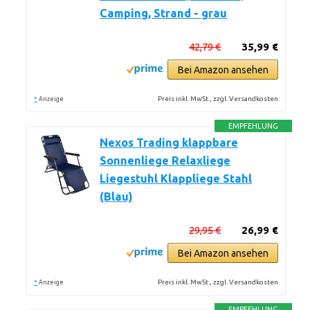
Camping, Strand - grau
42,79 €
35,99 €
Bei Amazon ansehen
*
Preis inkl. MwSt., zzgl. Versandkosten
Anzeige
EMPFEHLUNG
Nexos Trading klappbare
Sonnenliege Relaxliege
Liegestuhl Klappliege Stahl
(Blau)
29,95 €
26,99 €
Bei Amazon ansehen
*
Preis inkl. MwSt., zzgl. Versandkosten
Anzeige
EMPFEHLUNG