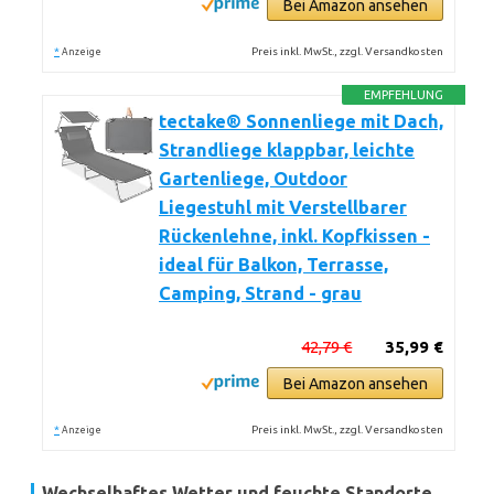
Bei Amazon ansehen
*
Preis inkl. MwSt., zzgl. Versandkosten
Anzeige
EMPFEHLUNG
tectake® Sonnenliege mit Dach,
Strandliege klappbar, leichte
Gartenliege, Outdoor
Liegestuhl mit Verstellbarer
Rückenlehne, inkl. Kopfkissen -
ideal für Balkon, Terrasse,
Camping, Strand - grau
42,79 €
35,99 €
Bei Amazon ansehen
*
Preis inkl. MwSt., zzgl. Versandkosten
Anzeige
Wechselhaftes Wetter und feuchte Standorte