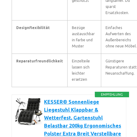
geschützt
langsamer. Du
sparst
Ersatzkosten.
Designflexibilität
Bezüge
Einfaches
austauschbar
Aufwerten des
in Farbe und
Außenbereichs
Muster
ohne neue Möbel.
Reparaturfreundlichkeit
Einzelteile
Günstigere
lassen sich
Reparaturen statt
leichter
Neuanschaffung.
ersetzen
EMPFEHLUNG
KESSER® Sonnenliege
Liegestuhl Klappbar &
Wetterfest, Gartenstuhl
Belastbar 200kg Ergonomisches
Polster Extra Breit Verstellbare