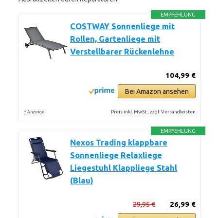
EMPFEHLUNG
COSTWAY Sonnenliege mit
Rollen, Gartenliege mit
Verstellbarer Rückenlehne
104,99 €
Bei Amazon ansehen
*
Preis inkl. MwSt., zzgl. Versandkosten
Anzeige
EMPFEHLUNG
Nexos Trading klappbare
Sonnenliege Relaxliege
Liegestuhl Klappliege Stahl
(Blau)
29,95 €
26,99 €