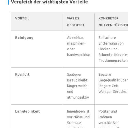
Vergleich der wichtigsten Vorteile
VORTEIL
WAS ES
KONKRETER
BEDEUTET
NUTZEN FÜR DICH
Reinigung
Abziehbar,
Einfachere
maschinen-
Entfernung von
oder
Flecken und
handwaschbar
Schmutz. Kürzere
Trocknungszeiten
Komfort
Sauberer
Bessere
Bezug bleibt
Liegequalität über
länger weich
längere Zeit.
und
Weniger Gerüche.
atmungsaktiv
Langlebigkeit
Innenleben ist
Polster und
vor Nässe und
Rahmen
Schmutz
verschleißen