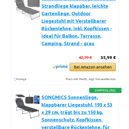
Strandliege klappbar, leichte
Gartenliege, Outdoor
Liegestuhl mit Verstellbarer
Rückenlehne, inkl. Kopfkissen -
ideal für Balkon, Terrasse,
Camping, Strand - grau
42,79 €
35,99 €
Bei Amazon ansehen
*
Preis inkl. MwSt., zzgl. Versandkosten
Anzeige
EMPFEHLUNG
SONGMICS Sonnenliege,
klappbarer Liegestuhl, 193 x 53
x 29 cm, trägt bis zu 150 kg,
Sonnenschutz, Kopfkissen,
verstellbare Rückenlehne, für