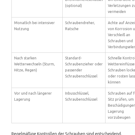
(optional)
Verletzungen z
vermeiden
Monatlich bei intensiver
Schraubendreher,
Achte auf Anze
Nutzung
Ratsche
von Korrosion 
Verschleiß an
Schrauben und
Verbindungsel
Nach starken
Standard-
Schnelle Kontrol
Wetterwechseln (Sturm,
Schraubenzieher oder
Wettereinflüsse
Hitze, Regen)
passender
Schrauben lock
Schraubenschlüssel
oder rosten las
können
Vor und nach längerer
Inbusschlüssel,
Schrauben auf f
Lagerung
Schraubenschlüssel
Sitz prüfen, um
Beschädigungen
Lagerung
vorzubeugen
Regelmäßige Kontrollen der Schrauben sind entscheidend,