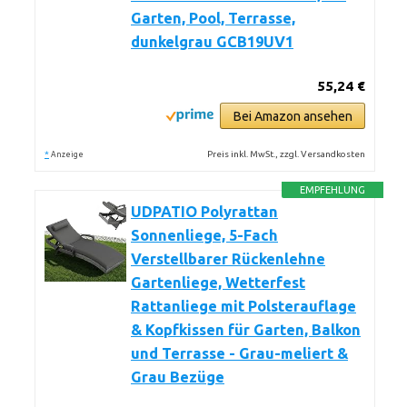
Garten, Pool, Terrasse,
dunkelgrau GCB19UV1
55,24 €
Bei Amazon ansehen
*
Preis inkl. MwSt., zzgl. Versandkosten
Anzeige
EMPFEHLUNG
UDPATIO Polyrattan
Sonnenliege, 5-Fach
Verstellbarer Rückenlehne
Gartenliege, Wetterfest
Rattanliege mit Polsterauflage
& Kopfkissen für Garten, Balkon
und Terrasse - Grau-meliert &
Grau Bezüge