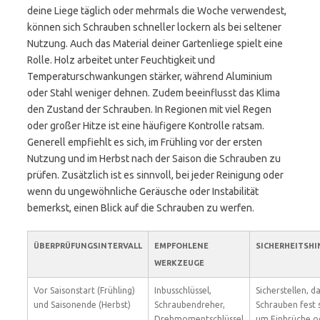
deine Liege täglich oder mehrmals die Woche verwendest,
können sich Schrauben schneller lockern als bei seltener
Nutzung. Auch das Material deiner Gartenliege spielt eine
Rolle. Holz arbeitet unter Feuchtigkeit und
Temperaturschwankungen stärker, während Aluminium
oder Stahl weniger dehnen. Zudem beeinflusst das Klima
den Zustand der Schrauben. In Regionen mit viel Regen
oder großer Hitze ist eine häufigere Kontrolle ratsam.
Generell empfiehlt es sich, im Frühling vor der ersten
Nutzung und im Herbst nach der Saison die Schrauben zu
prüfen. Zusätzlich ist es sinnvoll, bei jeder Reinigung oder
wenn du ungewöhnliche Geräusche oder Instabilität
bemerkst, einen Blick auf die Schrauben zu werfen.
ÜBERPRÜFUNGSINTERVALL
EMPFOHLENE
SICHERHEITSHI
WERKZEUGE
Vor Saisonstart (Frühling)
Inbusschlüssel,
Sicherstellen, da
und Saisonende (Herbst)
Schraubendreher,
Schrauben fest 
Drehmomentschlüssel
um Einbrüche o