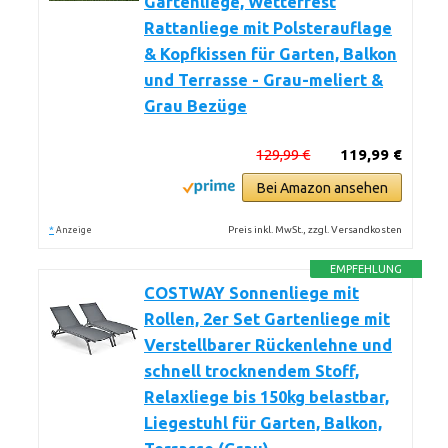
Gartenliege, Wetterfest
Rattanliege mit Polsterauflage
& Kopfkissen für Garten, Balkon
und Terrasse - Grau-meliert &
Grau Bezüge
129,99 €
119,99 €
Bei Amazon ansehen
*
Preis inkl. MwSt., zzgl. Versandkosten
Anzeige
EMPFEHLUNG
COSTWAY Sonnenliege mit
Rollen, 2er Set Gartenliege mit
Verstellbarer Rückenlehne und
schnell trocknendem Stoff,
Relaxliege bis 150kg belastbar,
Liegestuhl für Garten, Balkon,