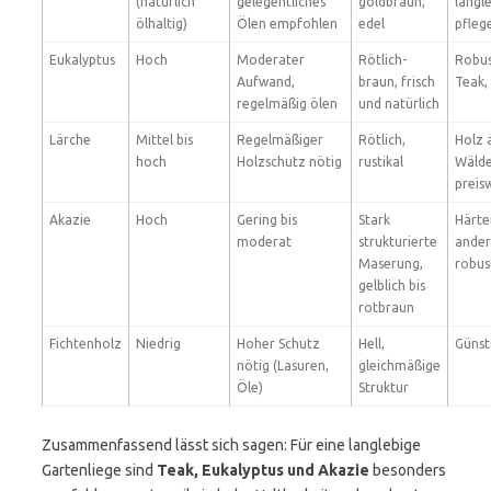
(natürlich
gelegentliches
goldbraun,
langle
ölhaltig)
Ölen empfohlen
edel
pfleg
Eukalyptus
Hoch
Moderater
Rötlich-
Robus
Aufwand,
braun, frisch
Teak,
regelmäßig ölen
und natürlich
Lärche
Mittel bis
Regelmäßiger
Rötlich,
Holz 
hoch
Holzschutz nötig
rustikal
Wälde
preis
Akazie
Hoch
Gering bis
Stark
Härter
moderat
strukturierte
ander
Maserung,
robus
gelblich bis
rotbraun
Fichtenholz
Niedrig
Hoher Schutz
Hell,
Günsti
nötig (Lasuren,
gleichmäßige
Öle)
Struktur
Zusammenfassend lässt sich sagen: Für eine langlebige
Gartenliege sind
Teak, Eukalyptus und Akazie
besonders