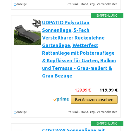
*
Preis inkl. MwSt., zzgl. Versandkosten
Anzeige
EMPFEHLUNG
UDPATIO Polyrattan
Sonnenliege, 5-Fach
Verstellbarer Rückenlehne
Gartenliege, Wetterfest
Rattanliege mit Polsterauflage
& Kopfkissen für Garten, Balkon
und Terrasse - Grau-meliert &
Grau Bezüge
129,99 €
119,99 €
Bei Amazon ansehen
*
Preis inkl. MwSt., zzgl. Versandkosten
Anzeige
EMPFEHLUNG
COSTWAY Sonnenliege mit