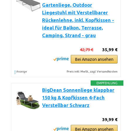
Gartenliege, Outdoor
Liegestuhl mit Verstellbarer
Rückenlehne, inkl. Kopfkissen -
ideal für Balkon, Terrasse,
Camping, Strand - grau
42,79 €
35,99 €
Bei Amazon ansehen
*
Preis inkl. MwSt., zzgl. Versandkosten
Anzeige
EMPFEHLUNG
BigDean Sonnenliege klappbar
150 kg & Kopfkissen 4-Fach
Verstellbar Schwarz
39,99 €
Bei Amazon ansehen