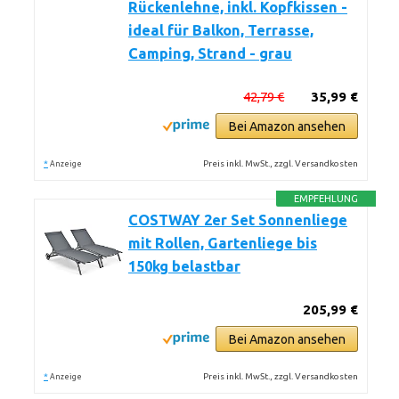
Rückenlehne, inkl. Kopfkissen -
ideal für Balkon, Terrasse,
Camping, Strand - grau
42,79 €
35,99 €
Bei Amazon ansehen
*
Preis inkl. MwSt., zzgl. Versandkosten
Anzeige
EMPFEHLUNG
COSTWAY 2er Set Sonnenliege
mit Rollen, Gartenliege bis
150kg belastbar
205,99 €
Bei Amazon ansehen
*
Preis inkl. MwSt., zzgl. Versandkosten
Anzeige