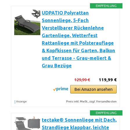
EMPFEHLUNG
UDPATIO Polyrattan
Sonnenliege, 5-Fach
Verstellbarer Rückenlehne
Gartenliege, Wetterfest
Rattanliege mit Polsterauflage
& Kopfkissen für Garten, Balkon
und Terrasse - Grau-meliert &
Grau Bezüge
129,99 €
119,99 €
Bei Amazon ansehen
*
Preis inkl. MwSt., zzgl. Versandkosten
Anzeige
EMPFEHLUNG
tectake® Sonnenliege mit Dach,
Strandliege klappbar, leichte