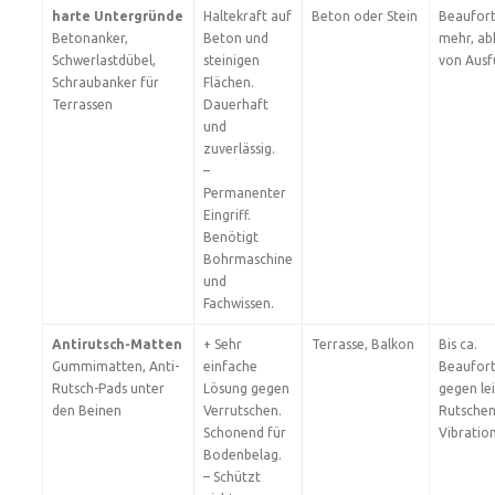
harte Untergründe
Haltekraft auf
Beton oder Stein
Beaufort
Betonanker,
Beton und
mehr, ab
Schwerlastdübel,
steinigen
von Ausf
Schraubanker für
Flächen.
Terrassen
Dauerhaft
und
zuverlässig.
–
Permanenter
Eingriff.
Benötigt
Bohrmaschine
und
Fachwissen.
Antirutsch-Matten
+ Sehr
Terrasse, Balkon
Bis ca.
Gummimatten, Anti-
einfache
Beaufort
Rutsch-Pads unter
Lösung gegen
gegen le
den Beinen
Verrutschen.
Rutschen
Schonend für
Vibratio
Bodenbelag.
– Schützt