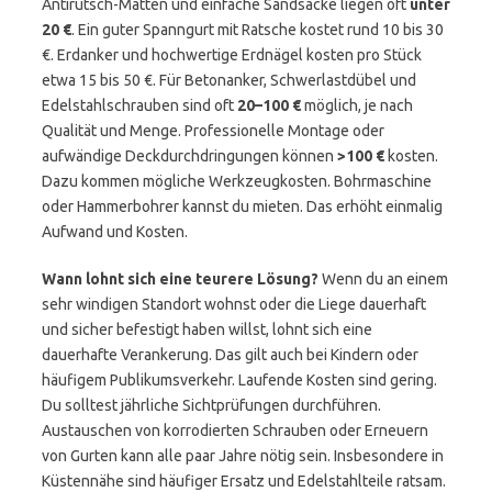
Antirutsch-Matten und einfache Sandsäcke liegen oft
unter
20 €
. Ein guter Spanngurt mit Ratsche kostet rund 10 bis 30
€. Erdanker und hochwertige Erdnägel kosten pro Stück
etwa 15 bis 50 €. Für Betonanker, Schwerlastdübel und
Edelstahlschrauben sind oft
20–100 €
möglich, je nach
Qualität und Menge. Professionelle Montage oder
aufwändige Deckdurchdringungen können
>100 €
kosten.
Dazu kommen mögliche Werkzeugkosten. Bohrmaschine
oder Hammerbohrer kannst du mieten. Das erhöht einmalig
Aufwand und Kosten.
Wann lohnt sich eine teurere Lösung?
Wenn du an einem
sehr windigen Standort wohnst oder die Liege dauerhaft
und sicher befestigt haben willst, lohnt sich eine
dauerhafte Verankerung. Das gilt auch bei Kindern oder
häufigem Publikumsverkehr. Laufende Kosten sind gering.
Du solltest jährliche Sichtprüfungen durchführen.
Austauschen von korrodierten Schrauben oder Erneuern
von Gurten kann alle paar Jahre nötig sein. Insbesondere in
Küstennähe sind häufiger Ersatz und Edelstahlteile ratsam.