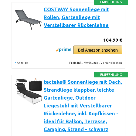
EMPFEHLUNG
COSTWAY Sonnenliege mit
Rollen, Gartenliege mit
Verstellbarer Rückenlehne
104,99 €
Bei Amazon ansehen
*
Preis inkl. MwSt., zzgl. Versandkosten
Anzeige
EMPFEHLUNG
tectake® Sonnenliege mit Dach,
Strandliege klappbar, leichte
Gartenliege, Outdoor
Liegestuhl mit Verstellbarer
Rückenlehne, inkl. Kopfkissen -
ideal für Balkon, Terrasse,
Camping, Strand - schwarz