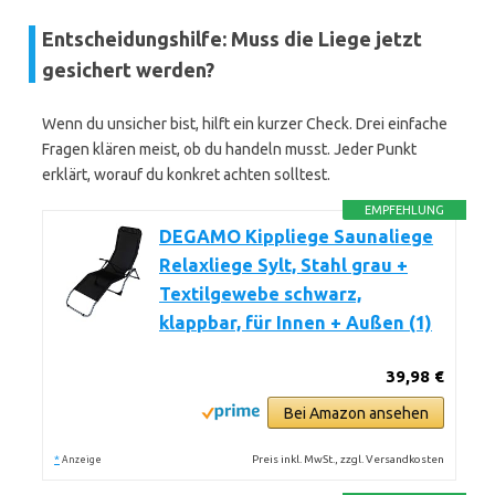
Entscheidungshilfe: Muss die Liege jetzt
gesichert werden?
Wenn du unsicher bist, hilft ein kurzer Check. Drei einfache
Fragen klären meist, ob du handeln musst. Jeder Punkt
erklärt, worauf du konkret achten solltest.
EMPFEHLUNG
DEGAMO Kippliege Saunaliege
Relaxliege Sylt, Stahl grau +
Textilgewebe schwarz,
klappbar, für Innen + Außen (1)
39,98 €
Bei Amazon ansehen
*
Preis inkl. MwSt., zzgl. Versandkosten
Anzeige