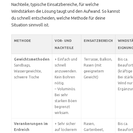
Nachteile, typische Einsatzbereiche, für welche
Windstärken die Lösung taugt und den Aufwand. So kannst
du schnell entscheiden, welche Methode für deine
Situation sinnvoll ist.
METHODE
VOR- UND
EINSATZBEREICH
WINDST
NACHTEILE
EIGNUN
Gewichtsmethoden
+ Einfach und
Terrasse, Balkon,
Bis ca.
Sandbags,
schnell
Rasen (mit
Beaufort
Wassergewichte,
anzuwenden.
geeignetem
(kräftige
schwere Tische
Kein Bohren
Gewicht)
Bei stär
nötig.
Wind nur 
– Voluminös.
Ergänzu
Bei sehr
starken Böen
begrenzt
wirksam.
Verankerungen im
+ Sehr sicher
Rasen,
Bis ca.
Erdreich
auf lockerem
Gartenbeet,
Beaufort