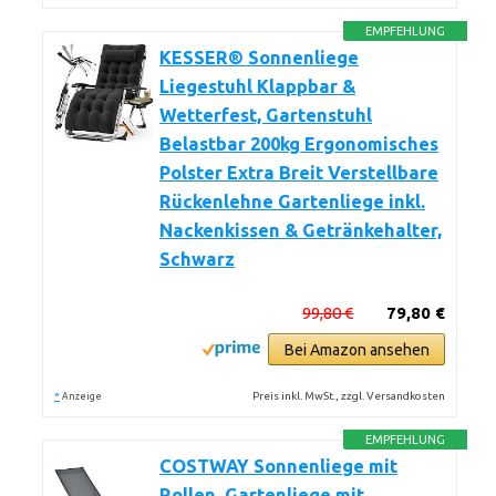
EMPFEHLUNG
KESSER® Sonnenliege
Liegestuhl Klappbar &
Wetterfest, Gartenstuhl
Belastbar 200kg Ergonomisches
Polster Extra Breit Verstellbare
Rückenlehne Gartenliege inkl.
Nackenkissen & Getränkehalter,
Schwarz
99,80 €
79,80 €
Bei Amazon ansehen
*
Preis inkl. MwSt., zzgl. Versandkosten
Anzeige
EMPFEHLUNG
COSTWAY Sonnenliege mit
Rollen, Gartenliege mit