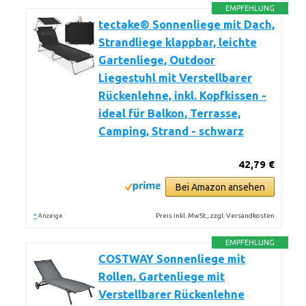
EMPFEHLUNG
tectake® Sonnenliege mit Dach,
Strandliege klappbar, leichte
Gartenliege, Outdoor
Liegestuhl mit Verstellbarer
Rückenlehne, inkl. Kopfkissen -
ideal für Balkon, Terrasse,
Camping, Strand - schwarz
42,79 €
Bei Amazon ansehen
*
Preis inkl. MwSt., zzgl. Versandkosten
Anzeige
EMPFEHLUNG
COSTWAY Sonnenliege mit
Rollen, Gartenliege mit
Verstellbarer Rückenlehne