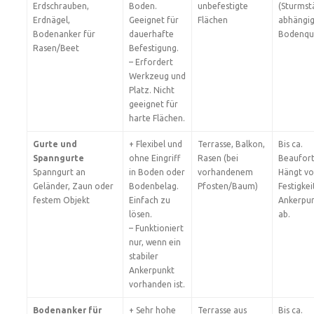
Erdschrauben,
Boden.
unbefestigte
(Sturmst
Erdnägel,
Geeignet für
Flächen
abhängig
Bodenanker für
dauerhafte
Bodenqua
Rasen/Beet
Befestigung.
– Erfordert
Werkzeug und
Platz. Nicht
geeignet für
harte Flächen.
Gurte und
+ Flexibel und
Terrasse, Balkon,
Bis ca.
Spanngurte
ohne Eingriff
Rasen (bei
Beaufort
Spanngurt an
in Boden oder
vorhandenem
Hängt vo
Geländer, Zaun oder
Bodenbelag.
Pfosten/Baum)
Festigkei
festem Objekt
Einfach zu
Ankerpun
lösen.
ab.
– Funktioniert
nur, wenn ein
stabiler
Ankerpunkt
vorhanden ist.
Bodenanker für
+ Sehr hohe
Terrasse aus
Bis ca.