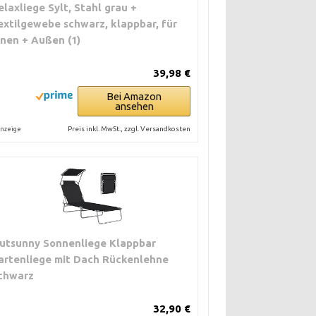
elaxliege Sylt, Stahl grau +
extilgewebe schwarz, klappbar, für
nnen + Außen (1)
39,98 €
Bei Amazon
ansehen
Preis inkl. MwSt., zzgl. Versandkosten
nzeige
utsunny Sonnenliege Klappbar
artenliege mit Dach Rückenlehne
chwarz
32,90 €