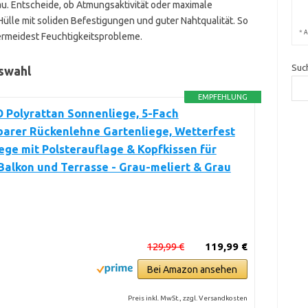
. Entscheide, ob Atmungsaktivität oder maximale
Hülle mit soliden Befestigungen und guter Nahtqualität. So
*
A
vermeidest Feuchtigkeitsprobleme.
Suc
uswahl
EMPFEHLUNG
 Polyrattan Sonnenliege, 5-Fach
barer Rückenlehne Gartenliege, Wetterfest
ege mit Polsterauflage & Kopfkissen für
Balkon und Terrasse - Grau-meliert & Grau
129,99 €
119,99 €
Bei Amazon ansehen
Preis inkl. MwSt., zzgl. Versandkosten