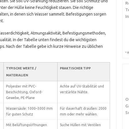
lten. Sie soll UV-Strahlung reduzieren. Sie soll Schmutz und
R
nter der Hülle keine Feuchtigkeit stauen. Die richtige
T
alten, in denen sich Wasser sammelt. Befestigungen sorgen
I
ht.
Wasserdichtigkeit, Atmungsaktivität, Befestigungsmethoden,
lität. In der Tabelle unten findest du die wichtigsten
ps. Nach der Tabelle gebe ich kurze Hinweise zu üblichen
*
A
TYPISCHE WERTE /
PRAKTISCHER TIPP
MATERIALIEN
Polyester mit PVC-
Achte auf UV-Stabilität und
Beschichtung, Oxford-
verstärkte Nähte.
Gewebe, PE-Plane
O
G
Wassersäule: 1000–3000 mm
Für dauerhaft draußen: 2000
S
für guten Schutz
mm oder mehr wählen.
Mit Belüftungsöffnungen
Suche Hüllen mit Ventilen