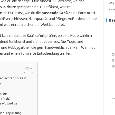
t, wie du die richtige Hülle findest. Du erfährst, welche
Wie
V-Schutz
geeignet sind. Du erfährst, warum
zus
e
ist. Du lernst, wie du die
passende Größe
und Form misst.
ißverschlüssen, Nahtqualität und Pflege. Außerdem erkläre
Bes
d was ein ausreichender Wert bedeutet.
 kannst du beim Kauf sofort prüfen, ob eine Hülle wirklich
bleibt funktional und sieht besser aus. Die Tipps sind
zer und Hobbygärtner, die gern handwerklich denken. Wenn du
hen und eine informierte Entscheidung treffen.
C
G
R
en achten solltest
n
t du?
m Preis?
*
A
 oft wird sie
l und Anpassung