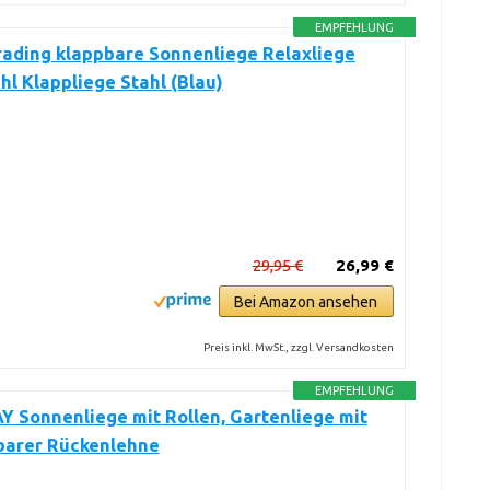
EMPFEHLUNG
rading klappbare Sonnenliege Relaxliege
hl Klappliege Stahl (Blau)
29,95 €
26,99 €
Bei Amazon ansehen
Preis inkl. MwSt., zzgl. Versandkosten
EMPFEHLUNG
 Sonnenliege mit Rollen, Gartenliege mit
lbarer Rückenlehne