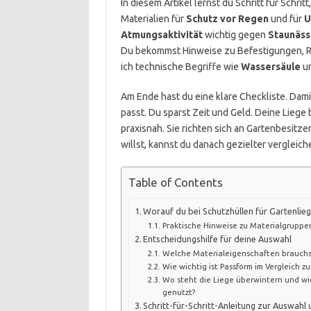
In diesem Artikel lernst du Schritt für Schrit
Materialien für
Schutz vor Regen
und für
U
Atmungsaktivität
wichtig gegen
Staunäss
Du bekommst Hinweise zu Befestigungen, Re
ich technische Begriffe wie
Wassersäule
un
Am Ende hast du eine klare Checkliste. Damit
passt. Du sparst Zeit und Geld. Deine Liege 
praxisnah. Sie richten sich an Gartenbesit
willst, kannst du danach gezielter vergleic
Table of Contents
Worauf du bei Schutzhüllen für Gartenlieg
Praktische Hinweise zu Materialgruppe
Entscheidungshilfe für deine Auswahl
Welche Materialeigenschaften brauchs
Wie wichtig ist Passform im Vergleich zu
Wo steht die Liege überwintern und wie
genutzt?
Schritt-für-Schritt-Anleitung zur Auswah