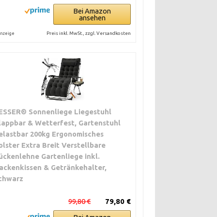
Bei Amazon
ansehen
Preis inkl. MwSt., zzgl. Versandkosten
nzeige
ESSER® Sonnenliege Liegestuhl
lappbar & Wetterfest, Gartenstuhl
elastbar 200kg Ergonomisches
olster Extra Breit Verstellbare
ückenlehne Gartenliege inkl.
ackenkissen & Getränkehalter,
chwarz
99,80 €
79,80 €