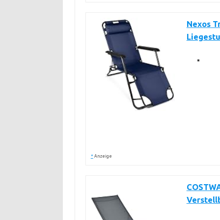
Nexos T
Liegestu
*
Anzeige
COSTWAY
Verstel