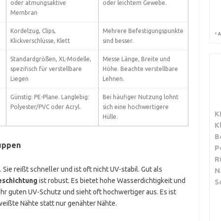
oder atmungsaktive
oder leichtem Gewebe.
Membran
Kordelzug, Clips,
Mehrere Befestigungspunkte
*
A
Klickverschlüsse, Klett
sind besser.
Standardgrößen, XL-Modelle,
Messe Länge, Breite und
spezifisch für verstellbare
Höhe. Beachte verstellbare
Liegen
Lehnen.
Günstig: PE-Plane. Langlebig:
Bei häufiger Nutzung lohnt
Polyester/PVC oder Acryl.
sich eine hochwertigere
K
Hülle.
K
B
ruppen
P
R
 Sie reißt schneller und ist oft nicht UV-stabil. Gut als
N
eschichtung
ist robust. Es bietet hohe Wasserdichtigkeit und
S
hr guten UV-Schutz und sieht oft hochwertiger aus. Es ist
weißte Nähte statt nur genähter Nähte.