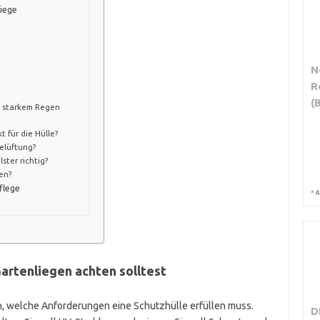
Liege
N
R
(
i starkem Regen
 für die Hülle?
elüftung?
ster richtig?
en?
flege
*
A
Gartenliegen achten solltest
hen, welche Anforderungen eine Schutzhülle erfüllen muss.
D