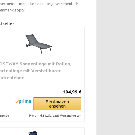
 vermeidet man, dass eine Liege versehentlich
ammenklappt?
tseller
OSTWAY Sonnenliege mit Rollen,
artenliege mit Verstellbarer
ückenlehne
104,99 €
Bei Amazon
ansehen
Preis inkl. MwSt., zzgl. Versandkosten
nzeige