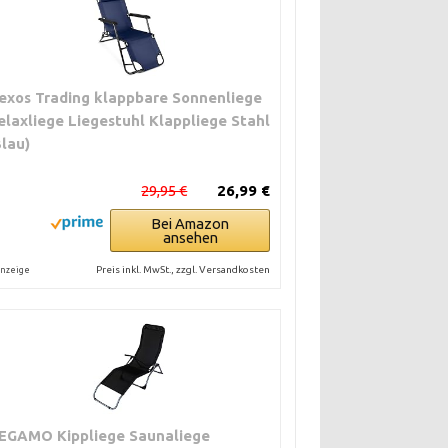
exos Trading klappbare Sonnenliege
elaxliege Liegestuhl Klappliege Stahl
Blau)
29,95 €
26,99 €
Bei Amazon
ansehen
Preis inkl. MwSt., zzgl. Versandkosten
nzeige
EGAMO Kippliege Saunaliege