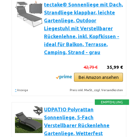
tectake® Sonnenliege mit Dach,
Strandliege klappbar, leichte
Gartenliege, Outdoor
Liegestuhl mit Verstellbarer
Rückenlehne, inkl. Kopfkissen -
ideal für Balkon, Terrasse,
Camping, Strand - grau
42,79 €
35,99 €
Bei Amazon ansehen
*
Preis inkl. MwSt., zzgl. Versandkosten
Anzeige
EMPFEHLUNG
UDPATIO Polyrattan
Sonnenliege, 5-Fach
Verstellbarer Rückenlehne
Gartenliege, Wetterfest