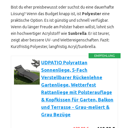
Bist du eher preisbewusst oder suchst du eine dauerhafte
Lösung? Wenn das Budget knapp ist, ist
Polyester
eine
praktische Option. Es ist günstig und schnell verfügbar.
Wenn du länger Freude am Polster haben willst, lohnt sich
ein hochwertiger Acrylstoff wie
Sunbrella
. Er ist teurer,
zeigt aber bessere UV- und Wettereigenschaften. Fazit:
Kurzfristig Polyester, langfristig Acryl/Sunbrella.
EMPFEHLUNG
UDPATIO Polyrattan
Sonnenliege, 5-Fach
Verstellbarer Rückenlehne
Gartenliege, Wetterfest
Rattanliege mit Polsterauflage
& Kopfkissen für Garten, Balkon
und Terrasse - Grau-meliert &
Grau Bezüge