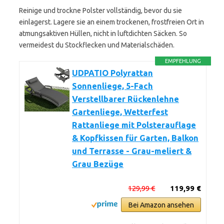
Reinige und trockne Polster vollständig, bevor du sie
einlagerst. Lagere sie an einem trockenen, frostfreien Ort in
atmungsaktiven Hüllen, nicht in luftdichten Säcken. So
vermeidest du Stockflecken und Materialschäden.
EMPFEHLUNG
UDPATIO Polyrattan
Sonnenliege, 5-Fach
Verstellbarer Rückenlehne
Gartenliege, Wetterfest
Rattanliege mit Polsterauflage
& Kopfkissen für Garten, Balkon
und Terrasse - Grau-meliert &
Grau Bezüge
129,99 €
119,99 €
Bei Amazon ansehen