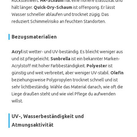
Rückstellwert.
HR-Schaum
hat eine höhere Elastizität und
hält länger.
Quick-Dry-Schaum
ist offenporig. Er lässt
Wasser schneller ablaufen und trocknet zügig. Das
reduziert Schimmelrisiko an feuchten Standorten.
Bezugsmaterialien
Acryl
ist wetter- und UV-beständig. Es bleicht weniger aus
und ist pflegeleicht.
Sunbrella
ist ein bekannter Marken-
Acrylstoff mit hoher Farbbeständigkeit.
Polyester
ist
günstig und weit verbreitet, aber weniger UV-stabil.
Olefin
beziehungsweise Polypropylen trocknet schnell und ist
sehr lichtbeständig. Wähle das Material danach, wie oft die
Liege draußen steht und wie viel Pflege du aufwenden
willst.
UV-, Wasserbeständigkeit und
Atmungsaktivität