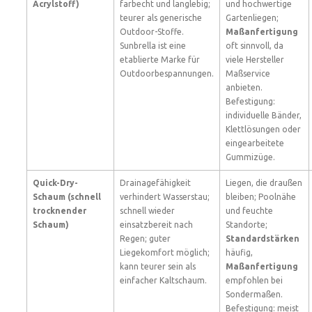
Acrylstoff)
farbecht und langlebig;
und hochwertige
teurer als generische
Gartenliegen;
Outdoor-Stoffe.
Maßanfertigung
Sunbrella ist eine
oft sinnvoll, da
etablierte Marke für
viele Hersteller
Outdoorbespannungen.
Maßservice
anbieten.
Befestigung:
individuelle Bänder,
Klettlösungen oder
eingearbeitete
Gummizüge.
Quick-Dry-
Drainagefähigkeit
Liegen, die draußen
Schaum (schnell
verhindert Wasserstau;
bleiben; Poolnähe
trocknender
schnell wieder
und feuchte
Schaum)
einsatzbereit nach
Standorte;
Regen; guter
Standardstärken
Liegekomfort möglich;
häufig,
kann teurer sein als
Maßanfertigung
einfacher Kaltschaum.
empfohlen bei
Sondermaßen.
Befestigung: meist