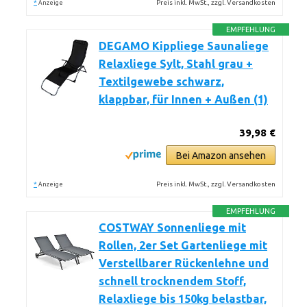
*
Preis inkl. MwSt., zzgl. Versandkosten
Anzeige
EMPFEHLUNG
DEGAMO Kippliege Saunaliege
Relaxliege Sylt, Stahl grau +
Textilgewebe schwarz,
klappbar, für Innen + Außen (1)
39,98 €
Bei Amazon ansehen
*
Preis inkl. MwSt., zzgl. Versandkosten
Anzeige
EMPFEHLUNG
COSTWAY Sonnenliege mit
Rollen, 2er Set Gartenliege mit
Verstellbarer Rückenlehne und
schnell trocknendem Stoff,
Relaxliege bis 150kg belastbar,