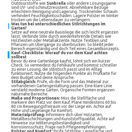
Outdoorstoffe wie
Sunbrella
oder andere Lösungsgarne
sind UV- und schmutzresistent. Abnehmbare Bezüge
erleichtern Reinigung und Lagerung. Trocknender Schaum
verhindert Feuchtigkeitsschäden. Lagere Polster im Winter
trocken um die Lebensdauer zu verlängern.
Was tun bei unterschiedlichen Stilrichtungen im
Garten?
Setze auf eine neutrale Basisliege die sich leicht ergänzen
lässt. Verbinde Stile durch wiederkehrende Details wie
Holzleisten oder Metallakzente. Nutze Textilien und
Pflanzen um Übergänge zu überbrücken. So bleibt jeder
Bereich eigenständig und doch Teil eines Gesamtkonzepts.
Kauf-Checkliste: Worauf du vor dem Kauf achten
solltest
Bevor du eine Gartenliege kaufst, lohnt sich ein kurzer
Check. So vermeidest du Fehlkäufe und kommst schneller
zu einer Lösung, die stilistisch passt und im Alltag
funktioniert. Nutze die folgenden Punkte als Prüfkarte für
dein Budget und deine Ansprüche.
Stilabgleich:
Prüfe, ob die Form und das Material zur
vorhandenen Gartengestaltung passen. Eine klare Linie
verstärkt moderne Gärten. Organische Formen ergänzen
naturnahe Bereiche.
Maße und Proportionen:
Miss die Stellfläche und
markiere den Platz vor dem Kauf. Plane mindestens 60 bis
80 cm Bewegungsfreiraum vor der Liege ein. Achte auf
Höhe und Liegelänge für Komfort.
Materialprüfung:
Informiere dich über Holzarten,
Metallbeschichtungen und Kunststoffqualität. Achte auf
Hinweise zur Witterungsbeständigkeit und
Korrosionsschutz. Frage nach Pflegeempfehlungen.
Polster und Komfort:
Prüfe Sitzhöhe, Liegefläche und