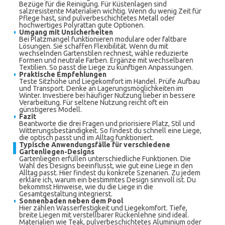
Bezüge für die Reinigung. Für Küstenlagen sind
salzresistente Materialien wichtig. Wenn du wenig Zeit für
Pflege hast, sind pulverbeschichtetes Metall oder
hochwertiges Polyrattan gute Optionen.
Umgang mit Unsicherheiten
Bei Platzmangel funktionieren modulare oder faltbare
Lösungen. Sie schaffen Flexibilität. Wenn du mit
wechselnden Gartenstilen rechnest, wähle reduzierte
Formen und neutrale Farben. Ergänze mit wechselbaren
Textilien. So passt die Liege zu künftigen Anpassungen.
Praktische Empfehlungen
Teste Sitzhöhe und Liegekomfort im Handel. Prüfe Aufbau
und Transport. Denke an Lagerungsmöglichkeiten im
Winter. Investiere bei häufiger Nutzung lieber in bessere
Verarbeitung. Für seltene Nutzung reicht oft ein
günstigeres Modell.
Fazit
Beantworte die drei Fragen und priorisiere Platz, Stil und
Witterungsbeständigkeit. So findest du schnell eine Liege,
die optisch passt und im Alltag funktioniert.
Typische Anwendungsfälle für verschiedene
Gartenliegen-Designs
Gartenliegen erfüllen unterschiedliche Funktionen. Die
Wahl des Designs beeinflusst, wie gut eine Liege in den
Alltag passt. Hier findest du konkrete Szenarien. Zu jedem
erkläre ich, warum ein bestimmtes Design sinnvoll ist. Du
bekommst Hinweise, wie du die Liege in die
Gesamtgestaltung integrierst.
Sonnenbaden neben dem Pool
Hier zählen Wasserfestigkeit und Liegekomfort. Tiefe,
breite Liegen mit verstellbarer Rückenlehne sind ideal.
Materialien wie Teak, pulverbeschichtetes Aluminium oder