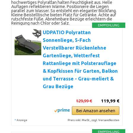
hochwertiges Polyrattan halten Feuchtigkeit aus. Helle
Auflagen reflektieren Wärme. Positioniere die Liegen
parallel zum Wasser. So entsteht ein eleganter Blickfang.
Kleine Beistelltische bieten Platz für Getränke. Achte auf
rutschfeste Füße. Abnehmbare Bezüge erleichtern die
Reinigung nach Chlor oder Salz.
EMPFEHLUNG
UDPATIO Polyrattan
Sonnenliege, 5-Fach
Verstellbarer Rückenlehne
Gartenliege, Wetterfest
Rattanliege mit Polsterauflage
& Kopfkissen für Garten, Balkon
und Terrasse - Grau-meliert &
Grau Bezüge
129,99 €
119,99 €
Bei Amazon ansehen
*
Preis inkl. MwSt., zzgl. Versandkosten
Anzeige
EMPFEHLUNG