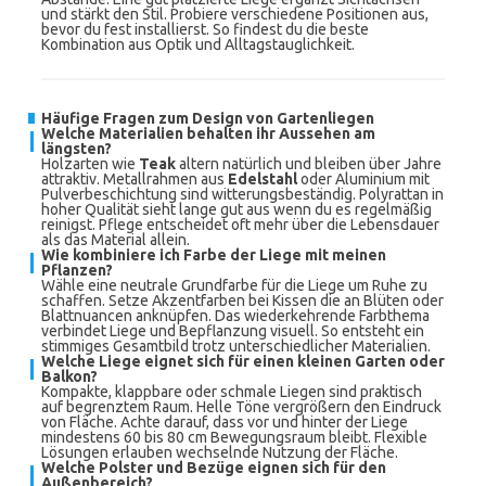
und stärkt den Stil. Probiere verschiedene Positionen aus,
bevor du fest installierst. So findest du die beste
Kombination aus Optik und Alltagstauglichkeit.
Häufige Fragen zum Design von Gartenliegen
Welche Materialien behalten ihr Aussehen am
längsten?
Holzarten wie
Teak
altern natürlich und bleiben über Jahre
attraktiv. Metallrahmen aus
Edelstahl
oder Aluminium mit
Pulverbeschichtung sind witterungsbeständig. Polyrattan in
hoher Qualität sieht lange gut aus wenn du es regelmäßig
reinigst. Pflege entscheidet oft mehr über die Lebensdauer
als das Material allein.
Wie kombiniere ich Farbe der Liege mit meinen
Pflanzen?
Wähle eine neutrale Grundfarbe für die Liege um Ruhe zu
schaffen. Setze Akzentfarben bei Kissen die an Blüten oder
Blattnuancen anknüpfen. Das wiederkehrende Farbthema
verbindet Liege und Bepflanzung visuell. So entsteht ein
stimmiges Gesamtbild trotz unterschiedlicher Materialien.
Welche Liege eignet sich für einen kleinen Garten oder
Balkon?
Kompakte, klappbare oder schmale Liegen sind praktisch
auf begrenztem Raum. Helle Töne vergrößern den Eindruck
von Fläche. Achte darauf, dass vor und hinter der Liege
mindestens 60 bis 80 cm Bewegungsraum bleibt. Flexible
Lösungen erlauben wechselnde Nutzung der Fläche.
Welche Polster und Bezüge eignen sich für den
Außenbereich?