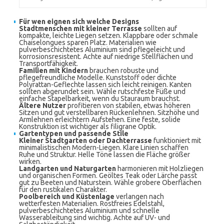
Für wen eignen sich welche Designs
Stadtmenschen mit kleiner Terrasse
sollten auf
kompakte, leichte Liegen setzen. Klappbare oder schmale
Chaiselongues sparen Platz. Materialien wie
pulverbeschichtetes Aluminium sind pflegeleicht und
korrosionsresistent. Achte auf niedrige Stellflächen und
Transportfähigkeit.
Familien mit Kindern
brauchen robuste und
pflegefreundliche Modelle. Kunststoff oder dichte
Polyrattan-Geflechte lassen sich leicht reinigen. Kanten
sollten abgerundet sein. Wähle rutschfeste Füße und
einfache Stapelbarkeit, wenn du Stauraum brauchst.
Ältere Nutzer
profitieren von stabilen, etwas höheren
Sitzen und gut verstellbaren Rückenlehnen. Sitzhöhe und
Armlehnen erleichtern Aufstehen. Eine feste, solide
Konstruktion ist wichtiger als filigrane Optik.
Gartentypen und passende Stile
Kleiner Stadtgarten oder Dachterrasse
funktioniert mit
minimalistischen Modern-Liegen. Klare Linien schaffen
Ruhe und Struktur. Helle Töne lassen die Fläche größer
wirken.
Landgarten und Naturgarten
harmonieren mit Holzliegen
und organischen Formen. Geöltes Teak oder Lärche passt
gut zu Beeten und Naturstein. Wähle grobere Oberflächen
für den rustikalen Charakter.
Poolbereich und Küstenlage
verlangen nach
wetterfesten Materialien. Rostfreies Edelstahl,
pulverbeschichtetes Aluminium und schnelle
Wasserableitung sind wichtig. Achte auf UV- und