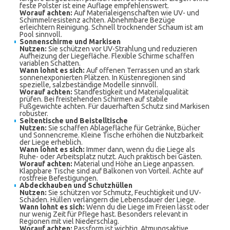
feste Polster ist eine Auflage empfehlenswert.
Worauf achten:
Auf Materialeigenschaften wie UV- und
Schimmelresistenz achten. Abnehmbare Bezüge
erleichtern Reinigung. Schnell trocknender Schaum ist am
Pool sinnvoll.
Sonnenschirme und Markisen
Nutzen:
Sie schützen vor UV-Strahlung und reduzieren
Aufheizung der Liegefläche. Flexible Schirme schaffen
variablen Schatten.
Wann lohnt es sich:
Auf offenen Terrassen und an stark
sonnenexponierten Plätzen. In Küstenregionen sind
spezielle, salzbeständige Modelle sinnvoll.
Worauf achten:
Standfestigkeit und Materialqualität
prüfen. Bei freistehenden Schirmen auf stabile
Fußgewichte achten. Für dauerhaften Schutz sind Markisen
robuster.
Seitentische und Beistelltische
Nutzen:
Sie schaffen Ablagefläche für Getränke, Bücher
und Sonnencreme. Kleine Tische erhöhen die Nutzbarkeit
der Liege erheblich.
Wann lohnt es sich:
Immer dann, wenn du die Liege als
Ruhe- oder Arbeitsplatz nutzt. Auch praktisch bei Gästen.
Worauf achten:
Material und Höhe an Liege anpassen.
Klappbare Tische sind auf Balkonen von Vorteil. Achte auf
rostfreie Befestigungen.
Abdeckhauben und Schutzhüllen
Nutzen:
Sie schützen vor Schmutz, Feuchtigkeit und UV-
Schäden. Hüllen verlängern die Lebensdauer der Liege.
Wann lohnt es sich:
Wenn du die Liege im Freien lässt oder
nur wenig Zeit für Pflege hast. Besonders relevant in
Regionen mit viel Niederschlag.
Worauf achten:
Passform ist wichtig. Atmungsaktive