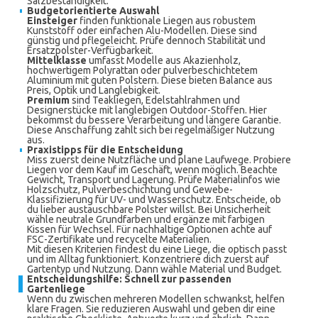
Salzbeständigkeit.
Budgetorientierte Auswahl
Einsteiger
finden funktionale Liegen aus robustem
Kunststoff oder einfachen Alu-Modellen. Diese sind
günstig und pflegeleicht. Prüfe dennoch Stabilität und
Ersatzpolster-Verfügbarkeit.
Mittelklasse
umfasst Modelle aus Akazienholz,
hochwertigem Polyrattan oder pulverbeschichtetem
Aluminium mit guten Polstern. Diese bieten Balance aus
Preis, Optik und Langlebigkeit.
Premium
sind Teakliegen, Edelstahlrahmen und
Designerstücke mit langlebigen Outdoor-Stoffen. Hier
bekommst du bessere Verarbeitung und längere Garantie.
Diese Anschaffung zahlt sich bei regelmäßiger Nutzung
aus.
Praxistipps für die Entscheidung
Miss zuerst deine Nutzfläche und plane Laufwege. Probiere
Liegen vor dem Kauf im Geschäft, wenn möglich. Beachte
Gewicht, Transport und Lagerung. Prüfe Materialinfos wie
Holzschutz, Pulverbeschichtung und Gewebe-
Klassifizierung für UV- und Wasserschutz. Entscheide, ob
du lieber austauschbare Polster willst. Bei Unsicherheit
wähle neutrale Grundfarben und ergänze mit farbigen
Kissen für Wechsel. Für nachhaltige Optionen achte auf
FSC-Zertifikate und recycelte Materialien.
Mit diesen Kriterien findest du eine Liege, die optisch passt
und im Alltag funktioniert. Konzentriere dich zuerst auf
Gartentyp und Nutzung. Dann wähle Material und Budget.
Entscheidungshilfe: Schnell zur passenden
Gartenliege
Wenn du zwischen mehreren Modellen schwankst, helfen
klare Fragen. Sie reduzieren Auswahl und geben dir eine