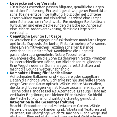
Leseecke auf der Veranda
Für ruhige Lesezeiten passen filigrane, gemütliche Liegen
mit dicker Polsterung. Ein leicht geschwungener Formfaktor
schafft eine entspannte Haltung. Holz oder geflochtene
Fasern wirken warm und einladend. Platziere eine Lampe
oder Solarleuchte in Reichweite. Ein niedriger Beistelltisch
für Bücher und eine Decke runden die Ecke ab. Achte auf
eine leichte Bodenverankerung, damit die Liege nicht
verrutscht.
Gemütliche Lounge für Gäste
In Bereichen für Begegnung funktionieren modulare Liegen
und breite Daybeds. Sie bieten Platz für mehrere Personen.
Klare Linien mit weichen Textilien schaffen Balance
zwischen Stil und Komfort. Kombiniere die Liege mit
passenden Loungemöbeln. Nutze Teppiche für
Außenbereiche, um die Zone zu definieren. Setze Pflanzen
in unterschiedlichen Höhen, um Blickachsen zu gliedern.
Eine Pergola oder ein Sonnensegel liefert Schatten und
macht die Lounge wetterunabhängig.
Kompakte Lösung für Stadtbalkone
Auf schmalen Balkonen sind klappbare oder stapelbare
Liegen die richtige Wahl. Schlanke Profile und helle Farben
vergrößern den Raum optisch. Wähle leichte Materialien,
die du leicht bewegen kannst. Nutze zusammenklappbare
Tische oder Hängesessel als Alternative. Erzeuge Tiefe mit
vertikaler Begrünung und kleinen Pflanzkästen. So bleibt
die Fläche funktional und wirkt gleichzeitig gemütlich.
Integration in die Gesamtgestaltung
Beachte Proportionen und Materialien im Garten. Wähle
Farben, die schon vorhanden sind. Arbeite mit Texturen und
Pflanzen, um Übergänge weich zu machen. Plane Wege und
Abstände. Eine gut platzierte Liege ergänzt Sichtachsen