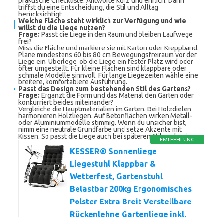
praktische Checkliste. Antworte kurz und ehrlich. Dann
triffst du eine Entscheidung, die Stil und Alltag
berücksichtigt.
Welche Fläche steht wirklich zur Verfügung und wie
willst du die Liege nutzen?
Frage:
Passt die Liege in den Raum und bleiben Laufwege
frei?
Miss die Fläche und markiere sie mit Karton oder Kreppband.
Plane mindestens 60 bis 80 cm Bewegungsfreiraum vor der
Liege ein. Überlege, ob die Liege ein fester Platz wird oder
öfter umgestellt. Für kleine Flächen sind klappbare oder
schmale Modelle sinnvoll. Für lange Liegezeiten wähle eine
breitere, komfortablere Ausführung.
Passt das Design zum bestehenden Stil des Gartens?
Frage:
Ergänzt die Form und das Material den Garten oder
konkurriert beides miteinander?
Vergleiche die Hauptmaterialien im Garten. Bei Holzdielen
harmonieren Holzliegen. Auf Betonflächen wirken Metall-
oder Aluminiummodelle stimmig. Wenn du unsicher bist,
nimm eine neutrale Grundfarbe und setze Akzente mit
Kissen. So passt die Liege auch bei späteren Stilwechseln.
EMPFEHLUNG
KESSER® Sonnenliege
Liegestuhl Klappbar &
Wetterfest, Gartenstuhl
Belastbar 200kg Ergonomisches
Polster Extra Breit Verstellbare
Rückenlehne Gartenliege inkl.