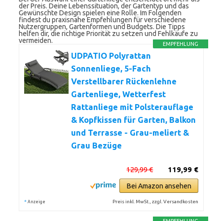
der Preis. Deine Lebenssituation, der Gartentyp und das
Gewünschte Design spielen eine Rolle. Im Folgenden
findest du praxisnahe Empfehlungen für verschiedene
Nutzergruppen, Gartenformen und Budgets. Die Tipps
helfen dir, die richtige Priorität zu setzen und Fehlkäufe zu
vermeiden.
EMPFEHLUNG
UDPATIO Polyrattan
Sonnenliege, 5-Fach
Verstellbarer Rückenlehne
Gartenliege, Wetterfest
Rattanliege mit Polsterauflage
& Kopfkissen für Garten, Balkon
und Terrasse - Grau-meliert &
Grau Bezüge
129,99 €
119,99 €
Bei Amazon ansehen
*
Preis inkl. MwSt., zzgl. Versandkosten
Anzeige