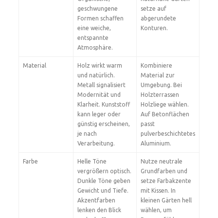
geschwungene
setze auf
Formen schaffen
abgerundete
eine weiche,
Konturen.
entspannte
Atmosphäre.
Material
Holz wirkt warm
Kombiniere
und natürlich.
Material zur
Metall signalisiert
Umgebung. Bei
Modernität und
Holzterrassen
Klarheit. Kunststoff
Holzliege wählen.
kann leger oder
Auf Betonflächen
günstig erscheinen,
passt
je nach
pulverbeschichtetes
Verarbeitung.
Aluminium.
Farbe
Helle Töne
Nutze neutrale
vergrößern optisch.
Grundfarben und
Dunkle Töne geben
setze Farbakzente
Gewicht und Tiefe.
mit Kissen. In
Akzentfarben
kleinen Gärten hell
lenken den Blick
wählen, um