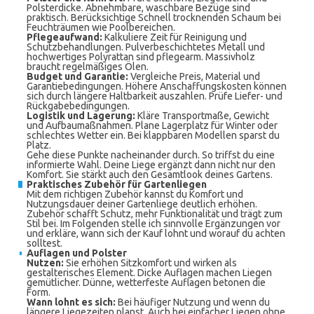
Polsterdicke. Abnehmbare, waschbare Bezüge sind
praktisch. Berücksichtige Schnell trocknenden Schaum bei
Feuchträumen wie Poolbereichen.
Pflegeaufwand:
Kalkuliere Zeit für Reinigung und
Schutzbehandlungen. Pulverbeschichtetes Metall und
hochwertiges Polyrattan sind pflegearm. Massivholz
braucht regelmäßiges Ölen.
Budget und Garantie:
Vergleiche Preis, Material und
Garantiebedingungen. Höhere Anschaffungskosten können
sich durch längere Haltbarkeit auszahlen. Prüfe Liefer- und
Rückgabebedingungen.
Logistik und Lagerung:
Kläre Transportmaße, Gewicht
und Aufbaumaßnahmen. Plane Lagerplatz für Winter oder
schlechtes Wetter ein. Bei klappbaren Modellen sparst du
Platz.
Gehe diese Punkte nacheinander durch. So triffst du eine
informierte Wahl. Deine Liege ergänzt dann nicht nur den
Komfort. Sie stärkt auch den Gesamtlook deines Gartens.
Praktisches Zubehör für Gartenliegen
Mit dem richtigen Zubehör kannst du Komfort und
Nutzungsdauer deiner Gartenliege deutlich erhöhen.
Zubehör schafft Schutz, mehr Funktionalität und trägt zum
Stil bei. Im Folgenden stelle ich sinnvolle Ergänzungen vor
und erkläre, wann sich der Kauf lohnt und worauf du achten
solltest.
Auflagen und Polster
Nutzen:
Sie erhöhen Sitzkomfort und wirken als
gestalterisches Element. Dicke Auflagen machen Liegen
gemütlicher. Dünne, wetterfeste Auflagen betonen die
Form.
Wann lohnt es sich:
Bei häufiger Nutzung und wenn du
längere Liegezeiten planst. Auch bei einfacher Liegen ohne