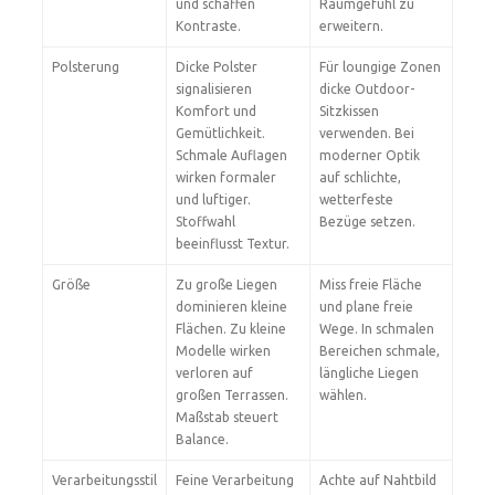
und schaffen
Raumgefühl zu
Kontraste.
erweitern.
Polsterung
Dicke Polster
Für loungige Zonen
signalisieren
dicke Outdoor-
Komfort und
Sitzkissen
Gemütlichkeit.
verwenden. Bei
Schmale Auflagen
moderner Optik
wirken formaler
auf schlichte,
und luftiger.
wetterfeste
Stoffwahl
Bezüge setzen.
beeinflusst Textur.
Größe
Zu große Liegen
Miss freie Fläche
dominieren kleine
und plane freie
Flächen. Zu kleine
Wege. In schmalen
Modelle wirken
Bereichen schmale,
verloren auf
längliche Liegen
großen Terrassen.
wählen.
Maßstab steuert
Balance.
Verarbeitungsstil
Feine Verarbeitung
Achte auf Nahtbild