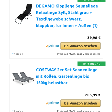
EMPFEHLUNG
DEGAMO Kippliege Saunaliege
Relaxliege Sylt, Stahl grau +
Textilgewebe schwarz,
klappbar, für Innen + Außen (1)
39,98 €
Bei Amazon ansehen
*
Preis inkl. MwSt., zzgl. Versandkosten
Anzeige
EMPFEHLUNG
COSTWAY 2er Set Sonnenliege
mit Rollen, Gartenliege bis
150kg belastbar
205,99 €
Bei Amazon ansehen
*
Preis inkl. MwSt., zzgl. Versandkosten
Anzeige