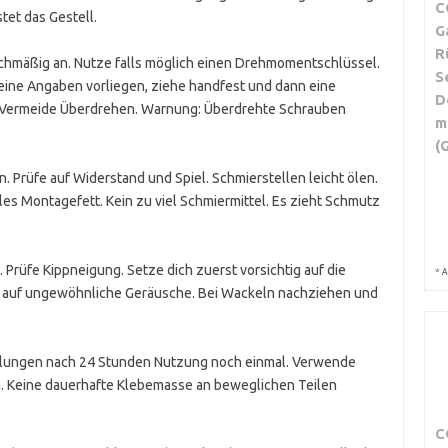
C
tet das Gestell.
G
R
chmäßig an. Nutze falls möglich einen Drehmomentschlüssel.
S
ine Angaben vorliegen, ziehe handfest und dann eine
D
 Vermeide Überdrehen. Warnung: Überdrehte Schrauben
m
(
. Prüfe auf Widerstand und Spiel. Schmierstellen leicht ölen.
es Montagefett. Kein zu viel Schmiermittel. Es zieht Schmutz
. Prüfe Kippneigung. Setze dich zuerst vorsichtig auf die
*
A
te auf ungewöhnliche Geräusche. Bei Wackeln nachziehen und
gelungen nach 24 Stunden Nutzung noch einmal. Verwende
. Keine dauerhafte Klebemasse an beweglichen Teilen
C