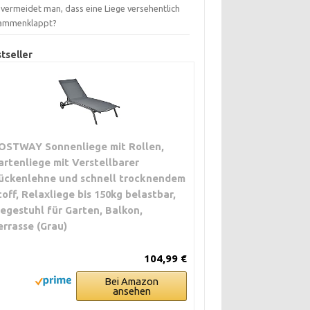
 vermeidet man, dass eine Liege versehentlich
ammenklappt?
tseller
OSTWAY Sonnenliege mit Rollen,
artenliege mit Verstellbarer
ückenlehne und schnell trocknendem
toff, Relaxliege bis 150kg belastbar,
iegestuhl für Garten, Balkon,
errasse (Grau)
104,99 €
Bei Amazon
ansehen