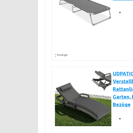
*
Anzeige
UDPATIO
Verstell
Rattanli
Garten, 
Bezüge