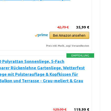
42,79 €
35,99 €
Bei Amazon ansehen
Preis inkl. MwSt., zzgl. Versandkosten
EMPFEHLUNG
 Polyrattan Sonnenliege, 5-Fach
barer Rückenlehne Gartenliege, Wetterfest
ege mit Polsterauflage & Kopfkissen für
Balkon und Terrasse - Grau-meliert & Grau
129,99 €
119,99 €