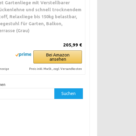
et Gartenliege mit Verstellbarer
ückenlehne und schnell trocknendem
toff, Relaxliege bis 150kg belastbar,
iegestuhl für Garten, Balkon,
errasse (Grau)
205,99 €
Bei Amazon
ansehen
Preis inkl. MwSt., zzgl. Versandkosten
nzeige
hen
Suchen