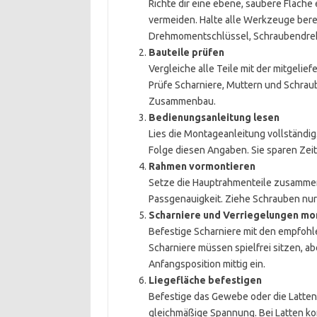
Richte dir eine ebene, saubere Fläche
vermeiden. Halte alle Werkzeuge berei
Drehmomentschlüssel, Schraubendreh
Bauteile prüfen
Vergleiche alle Teile mit der mitgelie
Prüfe Scharniere, Muttern und Schrau
Zusammenbau.
Bedienungsanleitung lesen
Lies die Montageanleitung vollständi
Folge diesen Angaben. Sie sparen Zeit
Rahmen vormontieren
Setze die Hauptrahmenteile zusammen
Passgenauigkeit. Ziehe Schrauben nur l
Scharniere und Verriegelungen mo
Befestige Scharniere mit den empfohle
Scharniere müssen spielfrei sitzen, ab
Anfangsposition mittig ein.
Liegefläche befestigen
Befestige das Gewebe oder die Latten 
gleichmäßige Spannung. Bei Latten ko