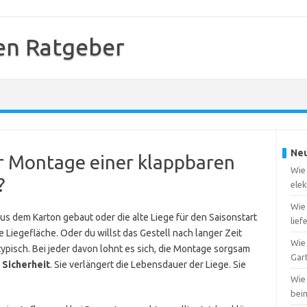
en Ratgeber
Neu
er Montage einer klappbaren
Wie 
?
elek
Wie
us dem Karton gebaut oder die alte Liege für den Saisonstart
lief
e Liegefläche. Oder du willst das Gestell nach langer Zeit
Wie 
typisch. Bei jeder davon lohnt es sich, die Montage sorgsam
Gar
r
Sicherheit
. Sie verlängert die Lebensdauer der Liege. Sie
Wie
bei