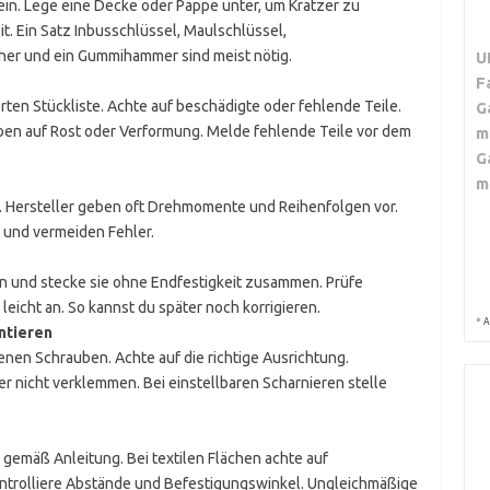
 ein. Lege eine Decke oder Pappe unter, um Kratzer zu
t. Ein Satz Inbusschlüssel, Maulschlüssel,
er und ein Gummihammer sind meist nötig.
U
F
ferten Stückliste. Achte auf beschädigte oder fehlende Teile.
G
ben auf Rost oder Verformung. Melde fehlende Teile vor dem
m
G
m
g. Hersteller geben oft Drehmomente und Reihenfolgen vor.
 und vermeiden Fehler.
 und stecke sie ohne Endfestigkeit zusammen. Prüfe
eicht an. So kannst du später noch korrigieren.
*
A
ntieren
nen Schrauben. Achte auf die richtige Ausrichtung.
er nicht verklemmen. Bei einstellbaren Scharnieren stelle
gemäß Anleitung. Bei textilen Flächen achte auf
ntrolliere Abstände und Befestigungswinkel. Ungleichmäßige