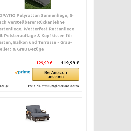
DPATIO Polyrattan Sonnenliege, 5-
ach Verstellbarer Rückenlehne
artenliege, Wetterfest Rattanliege
it Polsterauflage & Kopfkissen für
arten, Balkon und Terrasse - Grau-
eliert & Grau Bezüge
129,99 €
119,99 €
Bei Amazon
ansehen
Preis inkl. MwSt., zzgl. Versandkosten
nzeige