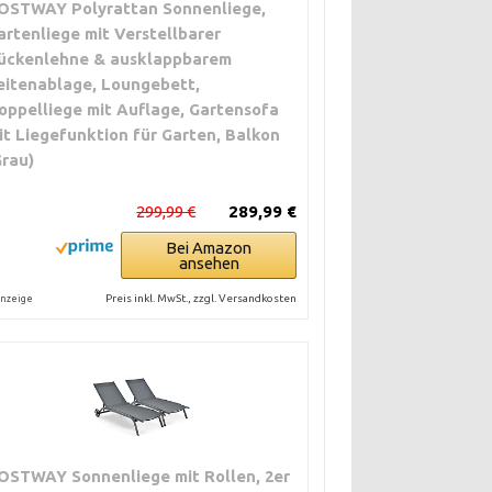
OSTWAY Polyrattan Sonnenliege,
artenliege mit Verstellbarer
ückenlehne & ausklappbarem
eitenablage, Loungebett,
oppelliege mit Auflage, Gartensofa
it Liegefunktion für Garten, Balkon
Grau)
299,99 €
289,99 €
Bei Amazon
ansehen
Preis inkl. MwSt., zzgl. Versandkosten
nzeige
OSTWAY Sonnenliege mit Rollen, 2er