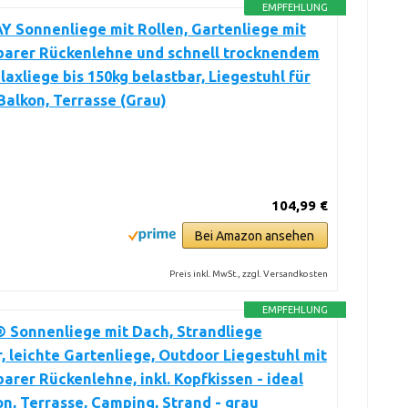
EMPFEHLUNG
 Sonnenliege mit Rollen, Gartenliege mit
lbarer Rückenlehne und schnell trocknendem
elaxliege bis 150kg belastbar, Liegestuhl für
Balkon, Terrasse (Grau)
104,99 €
Bei Amazon ansehen
Preis inkl. MwSt., zzgl. Versandkosten
EMPFEHLUNG
 Sonnenliege mit Dach, Strandliege
, leichte Gartenliege, Outdoor Liegestuhl mit
barer Rückenlehne, inkl. Kopfkissen - ideal
on, Terrasse, Camping, Strand - grau