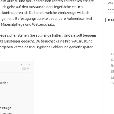
beim Aufbau und bei Reparaturen achten solltest. Ich erkläre
Wie
. Ich gehe auf den Austausch der Liegefläche ein. Ich
zus
kontrollieren ist. Du lernst, welche Werkzeuge wirklich
ubungen und Befestigungspunkte besondere Aufmerksamkeit
Bes
Materialpflege und Wetterschutz.
Liege sicher stehen. Sie soll lange halten. Und sie soll bequem
erte Einsteiger gedacht. Du brauchst keine Profi-Ausrüstung.
orgehen vermeidest du typische Fehler und genießt später
C
G
R
S
L
nweise
T
d Pflege
it meiner