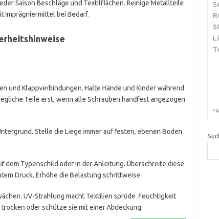
 jeder Saison Beschläge und Textilflächen. Reinige Metallteile
S
 Imprägniermittel bei Bedarf.
R
S
erheitshinweise
L
T
en und Klappverbindungen. Halte Hände und Kinder während
egliche Teile erst, wenn alle Schrauben handfest angezogen
*
A
tergrund. Stelle die Liege immer auf festen, ebenen Boden.
Suc
uf dem Typenschild oder in der Anleitung. Überschreite diese
chtem Druck. Erhöhe die Belastung schrittweise.
ächen. UV-Strahlung macht Textilien spröde. Feuchtigkeit
e trocken oder schütze sie mit einer Abdeckung.