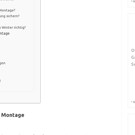
*
A
 Montage?
ung sichern?
 Winter richtig?
ontage
O
G
egen
S
g
*
A
ur Montage