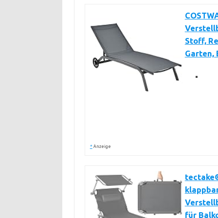
COSTWAY
Verstel
Stoff, R
Garten, 
*
Anzeige
tectake®
klappbar
Verstell
für Balk