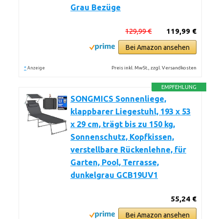
Grau Bezüge
129,99 €
119,99 €
Bei Amazon ansehen
*
Preis inkl. MwSt., zzgl. Versandkosten
Anzeige
EMPFEHLUNG
SONGMICS Sonnenliege,
klappbarer Liegestuhl, 193 x 53
x 29 cm, trägt bis zu 150 kg,
Sonnenschutz, Kopfkissen,
verstellbare Rückenlehne, für
Garten, Pool, Terrasse,
dunkelgrau GCB19UV1
55,24 €
Bei Amazon ansehen