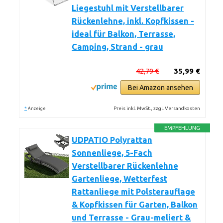
Liegestuhl mit Verstellbarer
Rückenlehne, inkl. Kopfkissen -
ideal für Balkon, Terrasse,
Camping, Strand - grau
42,79 €
35,99 €
Bei Amazon ansehen
*
Preis inkl. MwSt., zzgl. Versandkosten
Anzeige
EMPFEHLUNG
UDPATIO Polyrattan
Sonnenliege, 5-Fach
Verstellbarer Rückenlehne
Gartenliege, Wetterfest
Rattanliege mit Polsterauflage
& Kopfkissen für Garten, Balkon
und Terrasse - Grau-meliert &