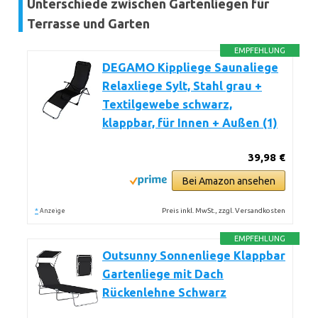
Unterschiede zwischen Gartenliegen für
Terrasse und Garten
EMPFEHLUNG
DEGAMO Kippliege Saunaliege
Relaxliege Sylt, Stahl grau +
Textilgewebe schwarz,
klappbar, für Innen + Außen (1)
39,98 €
Bei Amazon ansehen
*
Preis inkl. MwSt., zzgl. Versandkosten
Anzeige
EMPFEHLUNG
Outsunny Sonnenliege Klappbar
Gartenliege mit Dach
Rückenlehne Schwarz