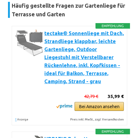
Häufig gestellte Fragen zur Gartenliege für
Terrasse und Garten
EMPFEHLUNG
tectake® Sonnenliege mit Dach,
Strandliege klappbar, leichte
Gartenliege, Outdoor
Liegestuhl mit Verstellbarer
Rückenlehne, inkl. Kopfkissen -
ideal für Balkon, Terrasse,
Camping, Strand - grau
42,79 €
35,99 €
Bei Amazon ansehen
*
Preis inkl. MwSt., zzgl. Versandkosten
Anzeige
EMPFEHLUNG