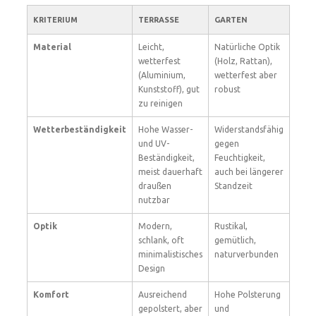
KRITERIUM
TERRASSE
GARTEN
Material
Leicht,
Natürliche Optik
wetterfest
(Holz, Rattan),
(Aluminium,
wetterfest aber
Kunststoff), gut
robust
zu reinigen
Wetterbeständigkeit
Hohe Wasser-
Widerstandsfähig
und UV-
gegen
Beständigkeit,
Feuchtigkeit,
meist dauerhaft
auch bei längerer
draußen
Standzeit
nutzbar
Optik
Modern,
Rustikal,
schlank, oft
gemütlich,
minimalistisches
naturverbunden
Design
Komfort
Ausreichend
Hohe Polsterung
gepolstert, aber
und