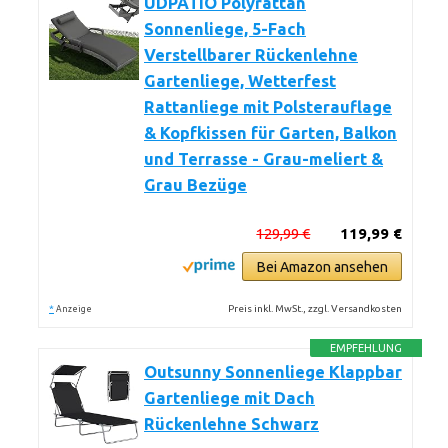
UDPATIO Polyrattan
Sonnenliege, 5-Fach
Verstellbarer Rückenlehne
Gartenliege, Wetterfest
Rattanliege mit Polsterauflage
& Kopfkissen für Garten, Balkon
und Terrasse - Grau-meliert &
Grau Bezüge
129,99 €
119,99 €
Bei Amazon ansehen
*
Preis inkl. MwSt., zzgl. Versandkosten
Anzeige
EMPFEHLUNG
Outsunny Sonnenliege Klappbar
Gartenliege mit Dach
Rückenlehne Schwarz