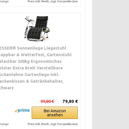
Preis inkl. MwSt., zzgl. Versandkosten
nzeige
ESSER® Sonnenliege Liegestuhl
lappbar & Wetterfest, Gartenstuhl
elastbar 200kg Ergonomisches
olster Extra Breit Verstellbare
ückenlehne Gartenliege inkl.
ackenkissen & Getränkehalter,
chwarz
99,80 €
79,80 €
Bei Amazon
ansehen
Preis inkl. MwSt., zzgl. Versandkosten
nzeige