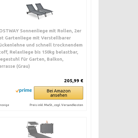
OSTWAY Sonnenliege mit Rollen, 2er
et Gartenliege mit Verstellbarer
ückenlehne und schnell trocknendem
toff, Relaxliege bis 150kg belastbar,
iegestuhl für Garten, Balkon,
errasse (Grau)
205,99 €
Bei Amazon
ansehen
Preis inkl. MwSt., zzgl. Versandkosten
nzeige