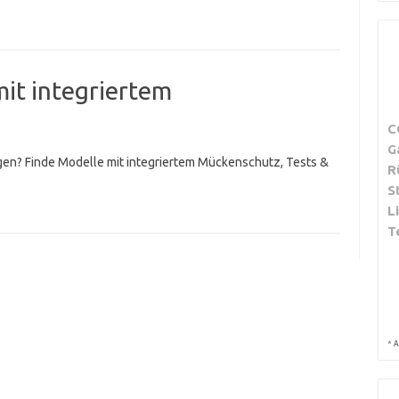
mit integriertem
C
G
egen? Finde Modelle mit integriertem Mückenschutz, Tests &
R
S
L
T
*
A