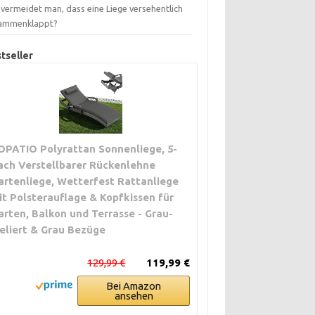
 vermeidet man, dass eine Liege versehentlich
ammenklappt?
tseller
DPATIO Polyrattan Sonnenliege, 5-
ach Verstellbarer Rückenlehne
artenliege, Wetterfest Rattanliege
it Polsterauflage & Kopfkissen für
arten, Balkon und Terrasse - Grau-
eliert & Grau Bezüge
129,99 €
119,99 €
Bei Amazon
ansehen