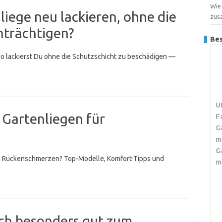
Wie
iege neu lackieren, ohne die
zus
nträchtigen?
Bes
 So lackierst Du ohne die Schutzschicht zu beschädigen —
U
 Gartenliegen für
F
G
m
G
en Rückenschmerzen? Top-Modelle, Komfort-Tipps und
m
sich besonders gut zum