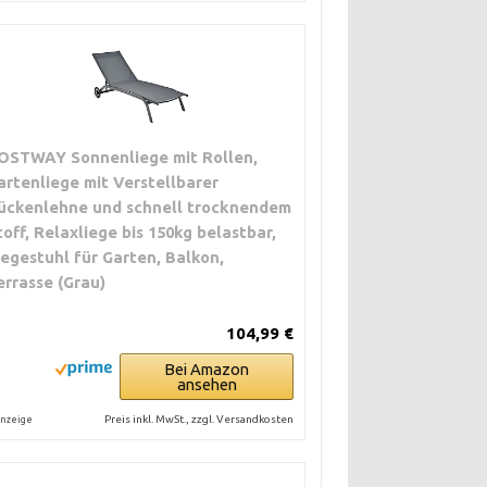
OSTWAY Sonnenliege mit Rollen,
artenliege mit Verstellbarer
ückenlehne und schnell trocknendem
toff, Relaxliege bis 150kg belastbar,
iegestuhl für Garten, Balkon,
errasse (Grau)
104,99 €
Bei Amazon
ansehen
Preis inkl. MwSt., zzgl. Versandkosten
nzeige