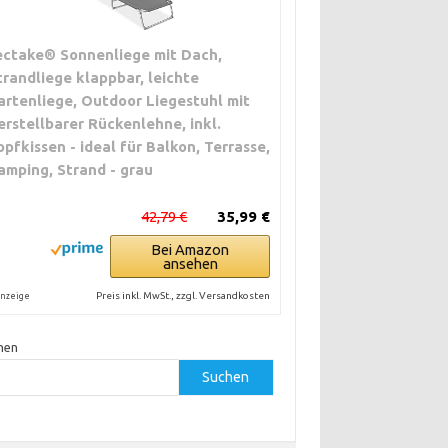
ectake® Sonnenliege mit Dach,
trandliege klappbar, leichte
artenliege, Outdoor Liegestuhl mit
erstellbarer Rückenlehne, inkl.
opfkissen - ideal für Balkon, Terrasse,
amping, Strand - grau
42,79 €
35,99 €
Bei Amazon
ansehen
Preis inkl. MwSt., zzgl. Versandkosten
nzeige
hen
Suchen