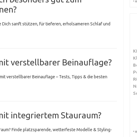
*
A
gnen?
e Dich sanft stützen, für tieferen, erholsameren Schlaf und
K
K
mit verstellbarer Beinauflage?
B
P
mit verstellbarer Beinauflage – Tests, Tipps & die besten
R
N
S
mit integriertem Stauraum?
uraum? Finde platzsparende, wetterfeste Modelle & Styling-
*
A