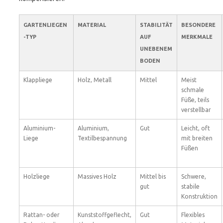
GARTENLIEGEN
MATERIAL
STABILITÄT
BESONDERE
-TYP
AUF
MERKMALE
UNEBENEM
BODEN
Klappliege
Holz, Metall
Mittel
Meist
schmale
Füße, teils
verstellbar
Aluminium-
Aluminium,
Gut
Leicht, oft
Liege
Textilbespannung
mit breiten
Füßen
Holzliege
Massives Holz
Mittel bis
Schwere,
gut
stabile
Konstruktion
Rattan- oder
Kunststoffgeflecht,
Gut
Flexibles