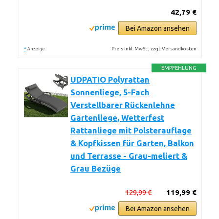
42,79 €
Bei Amazon ansehen
*
Preis inkl. MwSt., zzgl. Versandkosten
Anzeige
EMPFEHLUNG
UDPATIO Polyrattan
Sonnenliege, 5-Fach
Verstellbarer Rückenlehne
Gartenliege, Wetterfest
Rattanliege mit Polsterauflage
& Kopfkissen für Garten, Balkon
und Terrasse - Grau-meliert &
Grau Bezüge
129,99 €
119,99 €
Bei Amazon ansehen