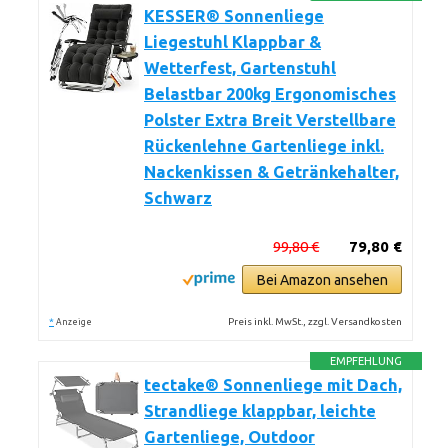
KESSER® Sonnenliege
Liegestuhl Klappbar &
Wetterfest, Gartenstuhl
Belastbar 200kg Ergonomisches
Polster Extra Breit Verstellbare
Rückenlehne Gartenliege inkl.
Nackenkissen & Getränkehalter,
Schwarz
99,80 €
79,80 €
Bei Amazon ansehen
*
Preis inkl. MwSt., zzgl. Versandkosten
Anzeige
EMPFEHLUNG
tectake® Sonnenliege mit Dach,
Strandliege klappbar, leichte
Gartenliege, Outdoor