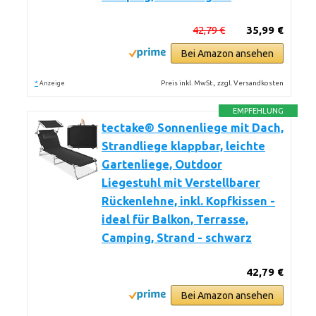
42,79 €
35,99 €
Bei Amazon ansehen
*
Preis inkl. MwSt., zzgl. Versandkosten
Anzeige
EMPFEHLUNG
tectake® Sonnenliege mit Dach,
Strandliege klappbar, leichte
Gartenliege, Outdoor
Liegestuhl mit Verstellbarer
Rückenlehne, inkl. Kopfkissen -
ideal für Balkon, Terrasse,
Camping, Strand - schwarz
42,79 €
Bei Amazon ansehen