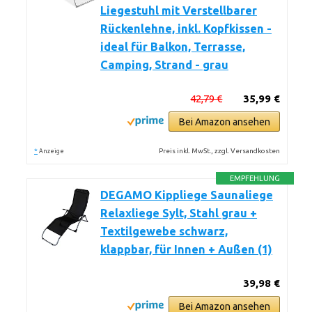
Liegestuhl mit Verstellbarer
Rückenlehne, inkl. Kopfkissen -
ideal für Balkon, Terrasse,
Camping, Strand - grau
42,79 €
35,99 €
Bei Amazon ansehen
*
Preis inkl. MwSt., zzgl. Versandkosten
Anzeige
EMPFEHLUNG
DEGAMO Kippliege Saunaliege
Relaxliege Sylt, Stahl grau +
Textilgewebe schwarz,
klappbar, für Innen + Außen (1)
39,98 €
Bei Amazon ansehen